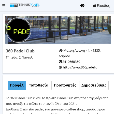
☰
Είσοδος
Όλα
τα
γήπεδα
Clubs
360 Padel Club
Μαίρη Αρώνη 44, 41335,
Λάρισα
Γήπεδα: 2 Πάντελ
2410660350
Τουρνουά
http://www.360padel.gr
Είσοδος
/
Προφίλ
Τοποθεσία
Προπονητές
Δημοσιεύσεις
Εγγραφή
To 360 Padel Club είναι το πρώτο Padel Club στη πόλη της Λάρισας
Καταχώρηση
που άνοιξε τις πύλες του τον Ιούλιο του 2021.
Club
Διαθέτει 2 γήπεδα padel, ένα μοντέρνο coffee shop, αποδυτήρια