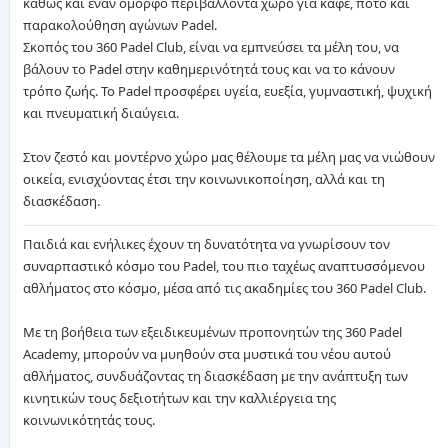
καθώς και έναν όμορφο περιβάλλοντα χώρο για καφέ, ποτό και
Επικοινωνία
παρακολούθηση αγώνων Padel.
Σκοπός του 360 Padel Club, είναι να εμπνεύσει τα μέλη του, να
Σχετικά
βάλουν το Padel στην καθημερινότητά τους και να το κάνουν
με
τρόπο ζωής. Το Padel προσφέρει υγεία, ευεξία, γυμναστική, ψυχική
μας
και πνευματική διαύγεια.
Στον ζεστό και μοντέρνο χώρο μας θέλουμε τα μέλη μας να νιώθουν
Πολιτική
οικεία, ενισχύοντας έτσι την κοινωνικοποίηση, αλλά και τη
Δεδομένων
διασκέδαση.
Όροι
Παιδιά και ενήλικες έχουν τη δυνατότητα να γνωρίσουν τον
χρήσης
συναρπαστικό κόσμο του Padel, του πιο ταχέως αναπτυσσόμενου
αθλήματος στο κόσμο, μέσα από τις ακαδημίες του 360 Padel Club.
English
Με τη βοήθεια των εξειδικευμένων προπονητών της 360 Padel
Version
Academy, μπορούν να μυηθούν στα μυστικά του νέου αυτού
αθλήματος, συνδυάζοντας τη διασκέδαση με την ανάπτυξη των
κινητικών τους δεξιοτήτων και την καλλιέργεια της
κοινωνικότητάς τους.