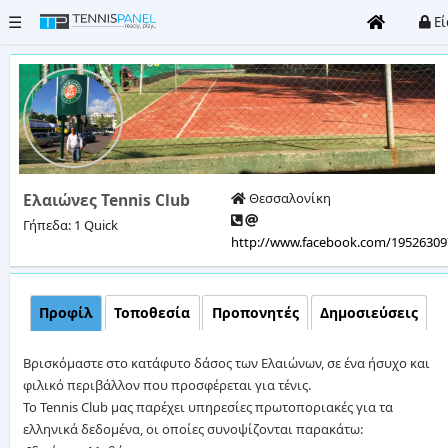
☰
Εί
Όλα
τα
γήπεδα
Clubs
Ελαιώνες Tennis Club
Θεσσαλονίκη
Γήπεδα: 1 Quick
http://www.facebook.com/19526309
Τουρνουά
Είσοδος
Προφίλ
Τοποθεσία
Προπονητές
Δημοσιεύσεις
/
Εγγραφή
Βρισκόμαστε στο κατάφυτο δάσος των Ελαιώνων, σε ένα ήσυχο και
φιλικό περιβάλλον που προσφέρεται για τένις.
Καταχώρηση
Το Tennis Club μας παρέχει υπηρεσίες πρωτοποριακές για τα
Club
ελληνικά δεδομένα, οι οποίες συνοψίζονται παρακάτω: