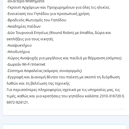
-Ιδιαίτερα Μαθήματα
Επικοινωνία
-Γκρουπ Αρχάριων και Προχωρημένων για όλες τις ηλικίες
-Ενοικίαση του Γηπέδου για προσωπική χρήση
Σχετικά
-Βραδινός Φωτισμός του Γηπέδου
με
-Ακαδημίες παίδων
μας
-Δύο Τουρνουά Ετησίως (Round Robin) με έπαθλα, δώρα και
εκπλήξεις για τους νικητές
-Αναψυκτήριο
Πολιτική
-Αποδυτήρια
Δεδομένων
-Χώρος Αναψυχής για μεγάλους και παιδιά με θέρμανση (σόμπες)
-Δωρεάν Wi-Fi Internet
Όροι
-Σύστημα Ασφαλείας (κάμερα, συναγερμός)
χρήσης
-Εγγραφή και Διανομή Βίντεο του παίκτη με σκοπό τη διόρθωση
λαθών και τη βελτίωση της τεχνικής
English
Για περισσότερες πληροφορίες σχετικά με τις υπηρεσίες μας, τις
Version
τιμές, καθώς και για κρατήσεις του γηπέδου καλέστε 2310-316720 ή
6972-924121.