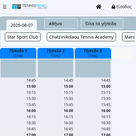
☰
Είσοδος
Όλα
Star Sport Club
Chatzinikolaou Tennis Academy
Marou
τα
γήπεδα
Γήπεδο 1
Γήπεδο 2
Γήπεδο 3
(Τένις)
(Τένις)
(Τένις)
Clubs
Τουρνουά
14:45
14:45
14:45
15:00
15:00
15:00
Είσοδος
15:15
15:15
15:15
/
15:30
15:30
15:30
Εγγραφή
15:45
15:45
15:45
16:00
16:00
16:00
16:15
16:15
16:15
Καταχώρηση
16:30
16:30
16:30
Club
16:45
16:45
16:45
17:00
17:00
17:00