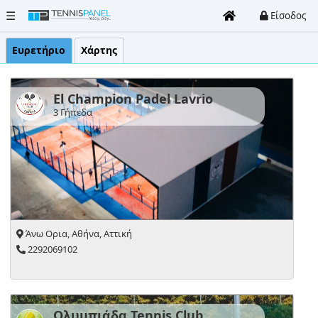
☰
Είσοδος
Ευρετήριο
Χάρτης
Όλα
τα
El Champion Padel Lavrio
γήπεδα
3 Γήπεδα
Clubs
Τουρνουά
Είσοδος
/
Άνω Oρια, Αθήνα, Αττική
Εγγραφή
2292069102
Καταχώρηση
Club
Ολυμπιάδα Tennis Club