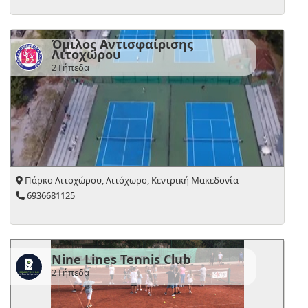
Όμιλος Αντισφαίρισης
Λιτοχώρου
2 Γήπεδα
Πάρκο Λιτοχώρου, Λιτόχωρο, Κεντρική Μακεδονία
6936681125
Nine Lines Tennis Club
2 Γήπεδα