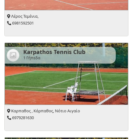
Λέρος Τεμένια,
6981592501
Karpathos Tennis Club
1 Γήπεδα
Καρπαθος , Κάρπαθος, Νότιο Αιγαίο
6979281630