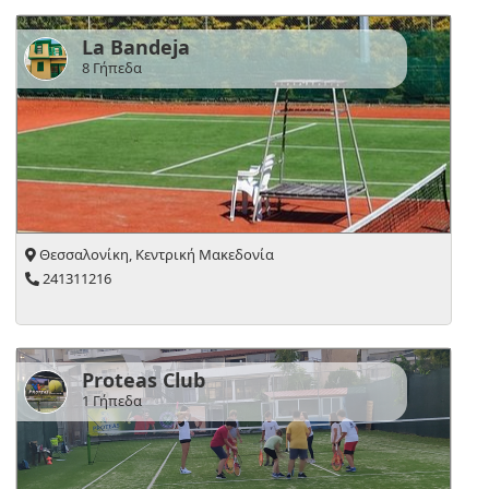
La Bandeja
8 Γήπεδα
Θεσσαλονίκη, Κεντρική Μακεδονία
241311216
Proteas Club
1 Γήπεδα