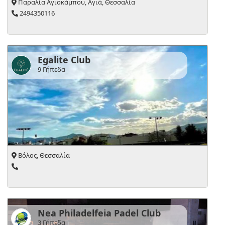
Παραλία Αγιοκάμπου, Αγιά, Θεσσαλία
2494350116
Egalite Club
9 Γήπεδα
Βόλος, Θεσσαλία
Nea Philadelfeia Padel Club
3 Γήπεδα