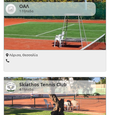
ΟΑΛ
1 Γήπεδα
Λάρισα, Θεσσαλία
Skíathos Tennis Club
4 Γήπεδα