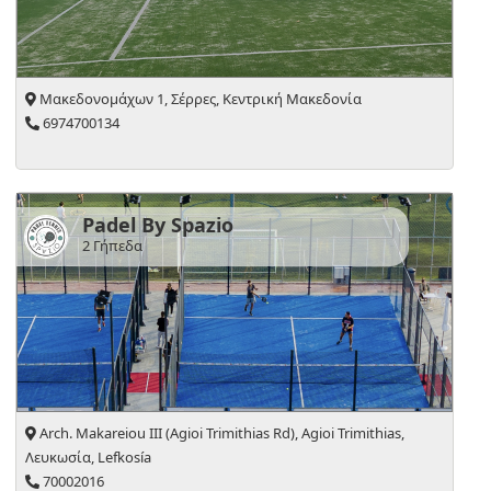
Μακεδονομάχων 1, Σέρρες, Κεντρική Μακεδονία
6974700134
Padel By Spazio
2 Γήπεδα
Arch. Makareiou III (Agioi Trimithias Rd), Agioi Trimithias,
Λευκωσία, Lefkosía
70002016