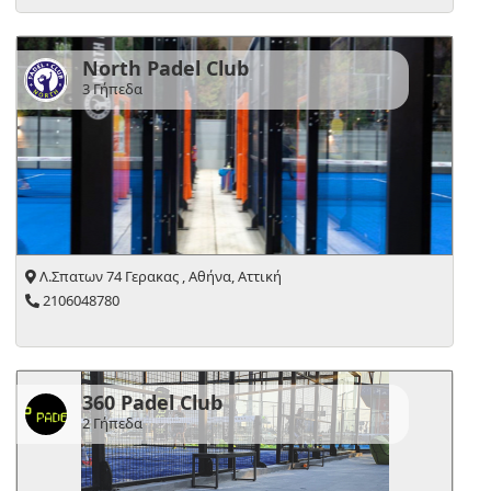
North Padel Club
3 Γήπεδα
Λ.Σπατων 74 Γερακας , Αθήνα, Αττική
2106048780
360 Padel Club
2 Γήπεδα