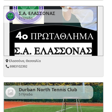
Σ.Α. ΕΛΑΣΣΟΝΑΣ
2 Γήπεδα
Ελασσόνα, Θεσσαλία
6983102392
Durban North Tennis Club
5 Γήπεδα