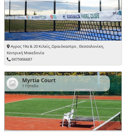
Αγρος 19α & 20 Κιλκίς, Ωραιόκαστρο , Θεσσαλονίκη,
Κεντρική Μακεδονία
6975906687
Myrtia Court
1 Γήπεδα