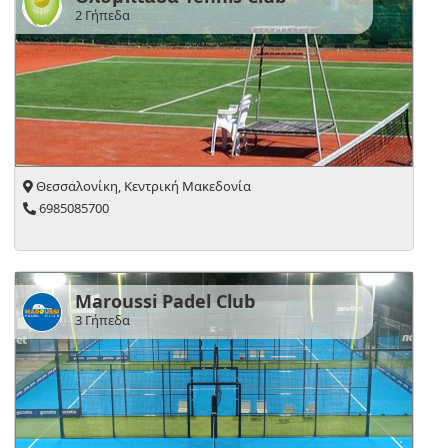
2 Γήπεδα
Επικοινωνία
Σχετικά
με
μας
Πολιτική
Δεδομένων
Θεσσαλονίκη, Κεντρική Μακεδονία
6985085700
Όροι
χρήσης
Maroussi Padel Club
English
3 Γήπεδα
Version