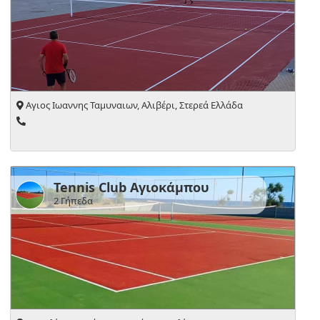
Αγιος Ιωαννης Ταμυναιων, Αλιβέρι, Στερεά Ελλάδα
Tennis Club Αγιοκάμπου
2 Γήπεδα