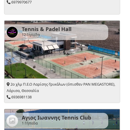
6979970677
Tennis & Padel Hall
12 Γήπεδα
2ο χλμ Π.Ε.Ο Λαρίσης-Τρικάλων (όπισθεν PAN MEGASTORE),
Λάρισα, Θεσσαλία
6936981138
Αγιος Ιωαννης Tennis Club
1 Γήπεδα