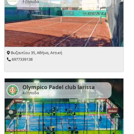
1 Γήπεδα
Βυζαντίου 35, Αθήνα, Αττική
6977339138
Olympico Padel club larissa
4 Γήπεδα